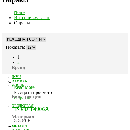
Home
Интернет-магазин
Оправы
Показать:
1
2
Бренд
INVU
RAY BAN
VOGUE
Read More
Быстрый просмотр
Конструкция
Оправы
ОБОДКОВАЯ
INVU T4906A
Материал
5 500
Р
МЕТАЛЛ