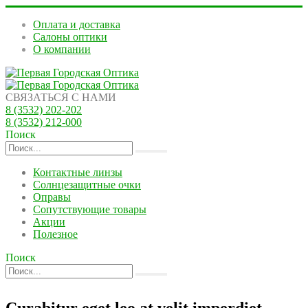
Оплата и доставка
Салоны оптики
О компании
СВЯЗАТЬСЯ С НАМИ
8 (3532) 202-202
8 (3532) 212-000
Поиск
Контактные линзы
Солнцезащитные очки
Оправы
Сопутствующие товары
Акции
Полезное
Поиск
Curabitur eget leo at velit imperdiet