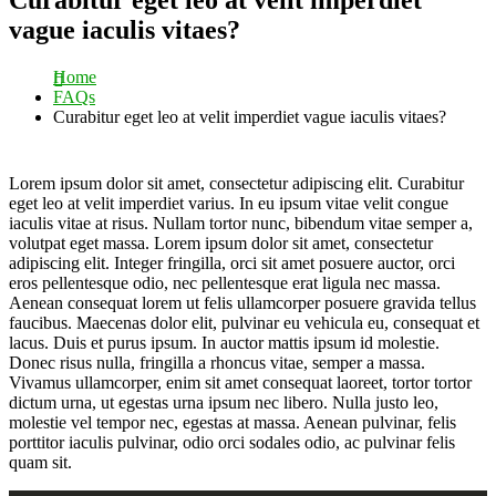
vague iaculis vitaes?
Home
FAQs
Curabitur eget leo at velit imperdiet vague iaculis vitaes?
Lorem ipsum dolor sit amet, consectetur adipiscing elit. Curabitur
eget leo at velit imperdiet varius. In eu ipsum vitae velit congue
iaculis vitae at risus. Nullam tortor nunc, bibendum vitae semper a,
volutpat eget massa. Lorem ipsum dolor sit amet, consectetur
adipiscing elit. Integer fringilla, orci sit amet posuere auctor, orci
eros pellentesque odio, nec pellentesque erat ligula nec massa.
Aenean consequat lorem ut felis ullamcorper posuere gravida tellus
faucibus. Maecenas dolor elit, pulvinar eu vehicula eu, consequat et
lacus. Duis et purus ipsum. In auctor mattis ipsum id molestie.
Donec risus nulla, fringilla a rhoncus vitae, semper a massa.
Vivamus ullamcorper, enim sit amet consequat laoreet, tortor tortor
dictum urna, ut egestas urna ipsum nec libero. Nulla justo leo,
molestie vel tempor nec, egestas at massa. Aenean pulvinar, felis
porttitor iaculis pulvinar, odio orci sodales odio, ac pulvinar felis
quam sit.